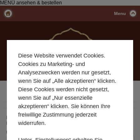
MENÜ ansehen & bestellen
Menu
Diese Website verwendet Cookies.
Cookies zu Marketing- und
Analysezwecken werden nur gesetzt,
wenn Sie auf „Alle akzeptieren“ klicken.
Diese Cookies werden nicht gesetzt,
wenn Sie auf „Nur essenzielle
akzeptieren“ klicken. Sie können Ihre
freiwillige Zustimmung jederzeit
KONTAKT- UND ANFRAGEFORMULAR
widerrufen.
Bitte füllen Sie alle mit
*
gekennzeichneten Felder aus!
Ihre Nachricht
Unter „Einstellungen“ erhalten Sie