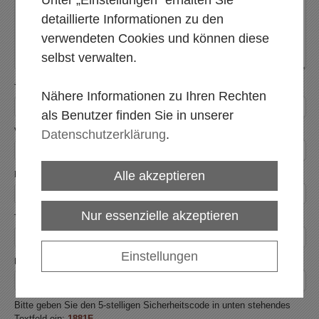
detaillierte Informationen zu den
verwendeten Cookies und können diese
selbst verwalten.
Titel
Nähere Informationen zu Ihren Rechten
als Benutzer finden Sie in unserer
Vorname
*
Datenschutzerklärung
.
Alle akzeptieren
Nachname
*
Nur essenzielle akzeptieren
Telefon
Einstellungen
E-Mail
*
Bitte geben Sie den 5-stelligen Sicherheitscode in unten stehendes
Textfeld ein:
1881F